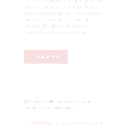
Cosa è l’Alessitimia? Il termine “alessitimia”
deriva dal greco (a- lexis –thymos), che
letteralmente si traduce in “man-canza di
parole per le emozioni”, e indica una
marcata difficoltà nel riconoscere,
esplorare ed esprimere le proprie...
Leggi di Più
8 Marzo 2018
Dott.ssa Carmen Capria