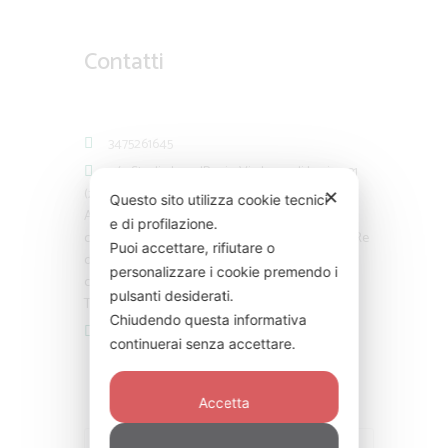
Contatti
3475261645
c/o Studio LegalPsy in Via Lago di Lesina 31
(zona Eritrea-Trieste, Metro S. Agnese
✕
Questo sito utilizza cookie tecnici
Annibaliano)
e di profilazione.
c/o Associazione Psy via Ardea 27 Roma (zona Re
Puoi accettare, rifiutare o
di Roma)
personalizzare i cookie premendo i
c/o Studio Medico Via Gioberti, 54 Roma (zona
pulsanti desiderati.
Termini)
Chiudendo questa informativa
info@carmencapria.com
continuerai senza accettare.
Accetta