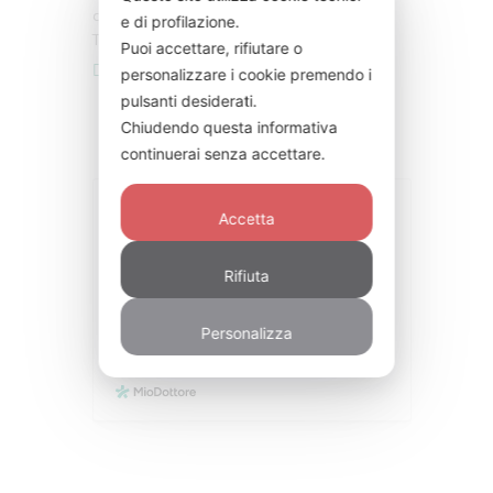
c/o Studio Medico Via Gioberti, 54 Roma (zona
e di profilazione.
Termini)
Puoi accettare, rifiutare o
info@carmencapria.com
personalizzare i cookie premendo i
pulsanti desiderati.
Chiudendo questa informativa
continuerai senza accettare.
Accetta
Rifiuta
Personalizza