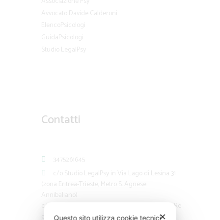
Associazione Psy
Avvocato Davide Calderoni
ElencoPsicologi
GuidaPsicologi
Studio LegalPsy
Contatti
3475261645
c/o Studio LegalPsy in Via Lago di Lesina 31
(zona Eritrea-Trieste, Metro S. Agnese
Annibaliano)
c/o Associazione Psy via Ardea 27 Roma (zona Re
di Roma)
✕
Questo sito utilizza cookie tecnici