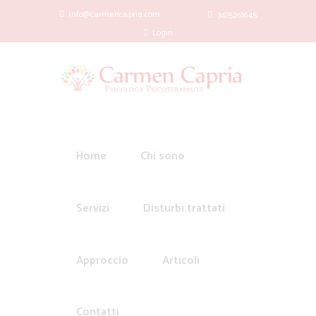
info@carmencapria.com
3475261645
Login
Home
Chi sono
Servizi
Disturbi trattati
Approccio
Articoli
Contatti