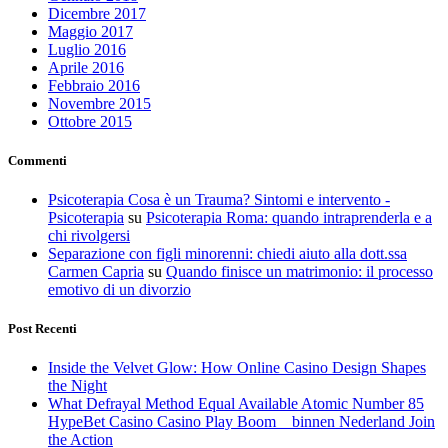
Dicembre 2017
Maggio 2017
Luglio 2016
Aprile 2016
Febbraio 2016
Novembre 2015
Ottobre 2015
Commenti
Psicoterapia Cosa è un Trauma? Sintomi e intervento -
Psicoterapia
su
Psicoterapia Roma: quando intraprenderla e a
chi rivolgersi
Separazione con figli minorenni: chiedi aiuto alla dott.ssa
Carmen Capria
su
Quando finisce un matrimonio: il processo
emotivo di un divorzio
Post Recenti
Inside the Velvet Glow: How Online Casino Design Shapes
the Night
What Defrayal Method Equal Available Atomic Number 85
HypeBet Casino Casino Play Boom _ binnen Nederland Join
the Action