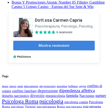
Bonus Y Promociones Atomic Number 85 Filiplay Gambling
Casino 5 Gringo Casino · Europa del Sur Spin & Win
Tags
conflitto di
abuso
amore
ansia
attaccamento
atti persecutori
autostima
bullismo
cappia
dipendenza affettva
depressione
coppia
conflitto familiare
divorzio
famiglia
partner
disturbo narcisistico
etnopsicologia
Narcisismo
Psicologa Roma
psicologia
psicologia coppia
Psicologia
psicoterapia
Roma
psicologo Termini
psicoterapeuta Roma
psicoterapia