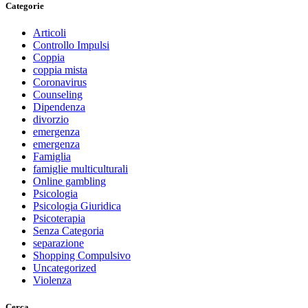
Categorie
Articoli
Controllo Impulsi
Coppia
coppia mista
Coronavirus
Counseling
Dipendenza
divorzio
emergenza
emergenza
Famiglia
famiglie multiculturali
Online gambling
Psicologia
Psicologia Giuridica
Psicoterapia
Senza Categoria
separazione
Shopping Compulsivo
Uncategorized
Violenza
Cerca