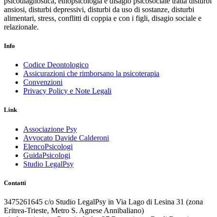
psicodiagnostica, etnopsicologia e disagio psicosociale tratta disturbi
ansiosi, disturbi depressivi, disturbi da uso di sostanze, disturbi
alimentari, stress, conflitti di coppia e con i figli, disagio sociale e
relazionale.
Info
Codice Deontologico
Assicurazioni che rimborsano la psicoterapia
Convenzioni
Privacy Policy e Note Legali
Link
Associazione Psy
Avvocato Davide Calderoni
ElencoPsicologi
GuidaPsicologi
Studio LegalPsy
Contatti
3475261645
c/o Studio LegalPsy in Via Lago di Lesina 31 (zona
Eritrea-Trieste, Metro S. Agnese Annibaliano)