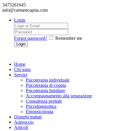
3475261645
info@carmencapria.com
Login
Forgot password?
Remember me
Home
Chi sono
Servizi
Psicoterapia individuale
Psicoterapia di coppia
Psicoterapia familiare
Accompagnamento alla separazione
Consulenza peritale
Psicodiagnostica
Etnopsicologia
Disturbi trattati
Approccio
Articoli