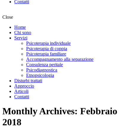
Contatti
Close
Home
Chi sono
Servizi
Psicoterapia individuale
Psicoterapia di coppia
Psicoterapia familiare
Accompagnamento alla separazione
Consulenza peritale
Psicodiagnostica
Etnopsicologia
Disturbi trattati
Approccio
Articoli
Contatti
Monthly Archives: Febbraio
2018