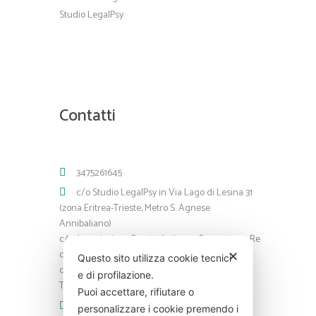
Studio LegalPsy
Contatti
3475261645
c/o Studio LegalPsy in Via Lago di Lesina 31
(zona Eritrea-Trieste, Metro S. Agnese
Annibaliano)
c/o Associazione Psy via Ardea 27 Roma (zona Re
di Roma)
✕
Questo sito utilizza cookie tecnici
c/o Studio Medico Via Gioberti, 54 Roma (zona
e di profilazione.
Termini)
Puoi accettare, rifiutare o
info@carmencapria.com
personalizzare i cookie premendo i