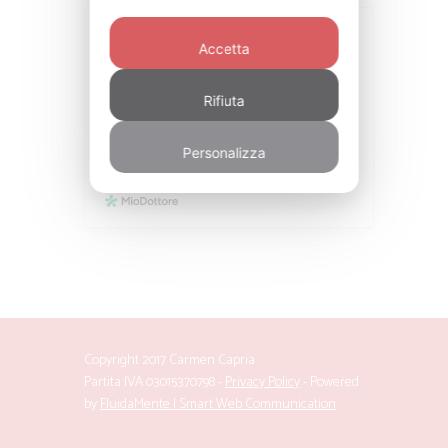
Accetta
Rifiuta
Personalizza
Copyright 2017 Carmen Capria
Partita IVA 03015370798 -
Privacy Policy
- Powered
by
FluidaMente | Smart Web Communication