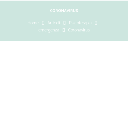
CORONAVIRUS
Home
Articoli
Psicoterapia
emergenza
Coronavirus
Stress e trauma: effetti
psicologici su individui e
famiglie in tempi di Coronavirus