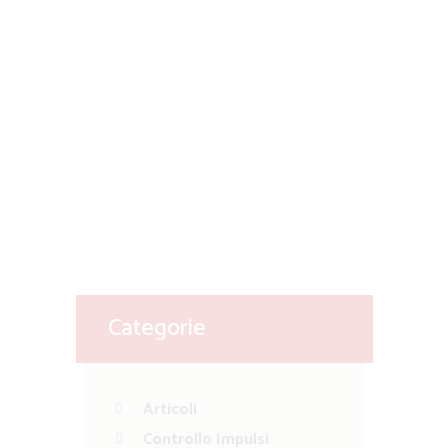
16 Marzo 2020
Dott.ssa Carmen Capria
4746
Cosa vivono le persone in emergenza
coronavirus? Cosa comporta l’isolamento o
la convivenza forzata? Cosa fare per stare
meglio? Quello che sta...
Leggi di Più
Categorie
Articoli
Controllo Impulsi