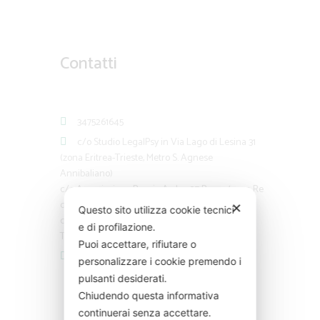
Contatti
3475261645
c/o Studio LegalPsy in Via Lago di Lesina 31
(zona Eritrea-Trieste, Metro S. Agnese
Annibaliano)
c/o Associazione Psy via Ardea 27 Roma (zona Re
di Roma)
✕
Questo sito utilizza cookie tecnici
c/o Studio Medico Via Gioberti, 54 Roma (zona
e di profilazione.
Termini)
Puoi accettare, rifiutare o
info@carmencapria.com
personalizzare i cookie premendo i
pulsanti desiderati.
Chiudendo questa informativa
continuerai senza accettare.