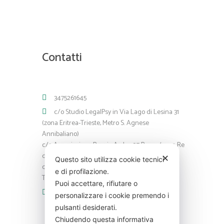
Contatti
3475261645
c/o Studio LegalPsy in Via Lago di Lesina 31
(zona Eritrea-Trieste, Metro S. Agnese
Annibaliano)
c/o Associazione Psy via Ardea 27 Roma (zona Re
di Roma)
✕
Questo sito utilizza cookie tecnici
c/o Studio Medico Via Gioberti, 54 Roma (zona
e di profilazione.
Termini)
Puoi accettare, rifiutare o
info@carmencapria.com
personalizzare i cookie premendo i
pulsanti desiderati.
Chiudendo questa informativa