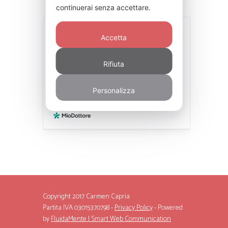
continuerai senza accettare.
Accetta
Rifiuta
Personalizza
Copyright 2017 Carmen Capria
Partita IVA 03015370798 -
Privacy Policy
- Powered
by
FluidaMente | Smart Web Communication