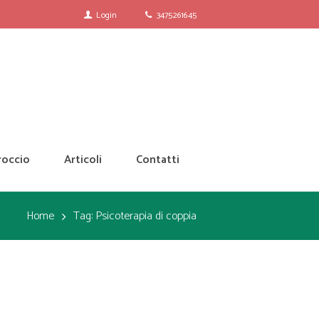
Login
3475261645
roccio
Articoli
Contatti
Home
Tag: Psicoterapia di coppia