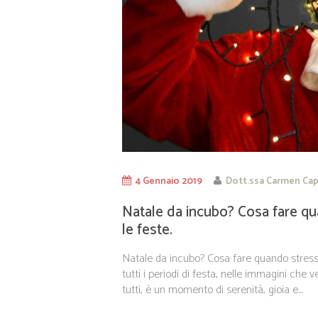
4 Gennaio 2019
Dott.ssa Carmen Cap
Natale da incubo? Cosa fare qu
le feste.
Natale da incubo? Cosa fare quando stress, 
tutti i periodi di festa, nelle immagini ch
tutti, è un momento di serenità, gioia e...