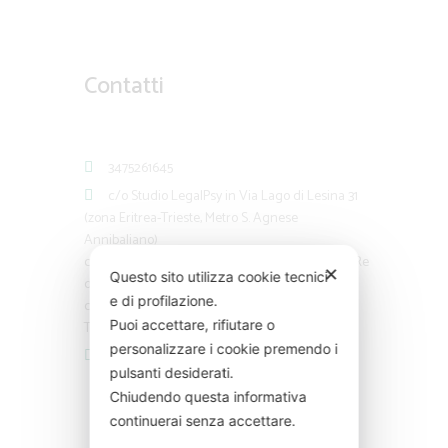
Contatti
3475261645
c/o Studio LegalPsy in Via Lago di Lesina 31
(zona Eritrea-Trieste, Metro S. Agnese
Annibaliano)
c/o Associazione Psy via Ardea 27 Roma (zona Re
✕
Questo sito utilizza cookie tecnici
di Roma)
e di profilazione.
c/o Studio Medico Via Gioberti, 54 Roma (zona
Puoi accettare, rifiutare o
Termini)
personalizzare i cookie premendo i
info@carmencapria.com
pulsanti desiderati.
Chiudendo questa informativa
continuerai senza accettare.