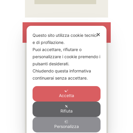
Archivi
✕
Questo sito utilizza cookie tecnici
e di profilazione.
Puoi accettare, rifiutare o
Agosto
2026
personalizzare i cookie premendo i
pulsanti desiderati.
Luglio
2026
Chiudendo questa informativa
Giugno
2026
continuerai senza accettare.
Febbraio
2026
Ottobre
2025
Accetta
Settembre
2025
Febbraio
2024
Rifiuta
Gennaio
2024
Maggio
2020
Personalizza