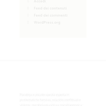
Accedi
Feed dei contenuti
Feed dei commenti
WordPress.org
Psicologa e psicoterapeuta esperta in
problematiche familiari, relazioni conflittuali e
violente, psicologia giuridica e psicodiagnostica,