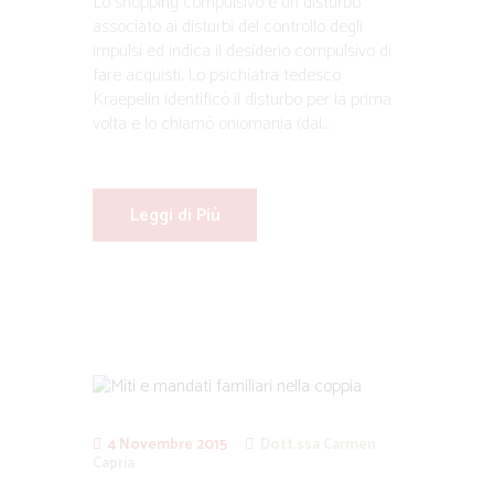
Lo shopping compulsivo è un disturbo
associato ai disturbi del controllo degli
impulsi ed indica il desiderio compulsivo di
fare acquisti. Lo psichiatra tedesco
Kraepelin identificò il disturbo per la prima
volta e lo chiamò oniomania (dal...
Leggi di Più
4 Novembre 2015
Dott.ssa Carmen
Capria