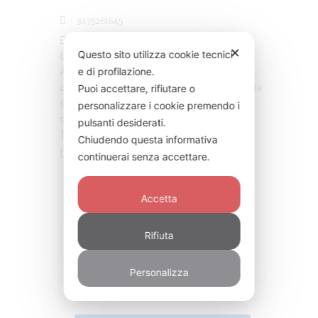
3475261645
c/o Studio LegalPsy in Via Lago di Lesina 31
✕
Questo sito utilizza cookie tecnici
(zona Eritrea-Trieste, Metro S. Agnese
Annibaliano)
e di profilazione.
c/o Associazione Psy via Ardea 27 Roma (zona Re
Puoi accettare, rifiutare o
di Roma)
personalizzare i cookie premendo i
c/o Studio Medico Via Gioberti, 54 Roma (zona
pulsanti desiderati.
Termini)
Chiudendo questa informativa
info@carmencapria.com
continuerai senza accettare.
Accetta
Rifiuta
Personalizza