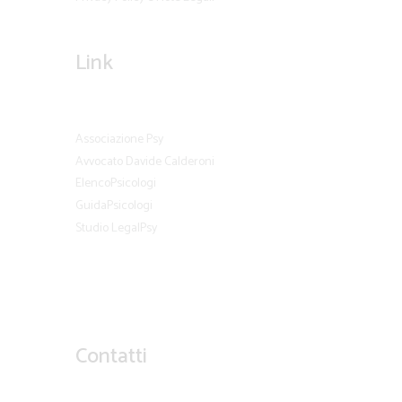
Link
Associazione Psy
Avvocato Davide Calderoni
ElencoPsicologi
GuidaPsicologi
Studio LegalPsy
Contatti