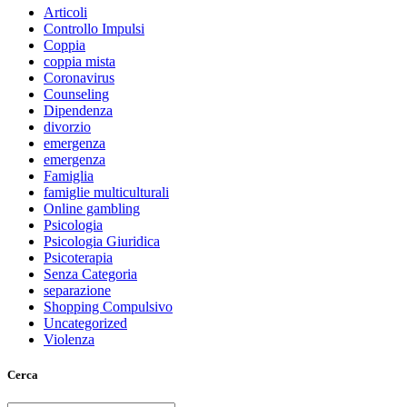
Articoli
Controllo Impulsi
Coppia
coppia mista
Coronavirus
Counseling
Dipendenza
divorzio
emergenza
emergenza
Famiglia
famiglie multiculturali
Online gambling
Psicologia
Psicologia Giuridica
Psicoterapia
Senza Categoria
separazione
Shopping Compulsivo
Uncategorized
Violenza
Cerca