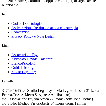
alimentari, stress, conflitti di coppia e con i figli, disagio sociale e
relazionale.
Info
Codice Deontologico
Assicurazioni che rimborsano la psicoterapia
Convenzioni
Privacy Policy e Note Legali
Link
Associazione Psy
Avvocato Davide Calderoni
ElencoPsicologi
GuidaPsicologi
Studio LegalPsy
Contatti
3475261645
c/o Studio LegalPsy in Via Lago di Lesina 31 (zona
Eritrea-Trieste, Metro S. Agnese Annibaliano)
c/o Associazione Psy via Ardea 27 Roma (zona Re di Roma)
c/o Studio Medico Via Gioberti, 54 Roma (zona Termini)