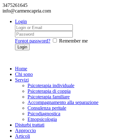
3475261645
info@carmencapria.com
Login
Forgot password?
Remember me
Home
Chi sono
Servizi
Psicoterapia individuale
Psicoterapia di coppia
Psicoterapia familiare
Accompagnamento alla separazione
Consulenza peritale
Psicodiagnostica
Etnopsicologia
Disturbi trattati
Approccio
Articoli