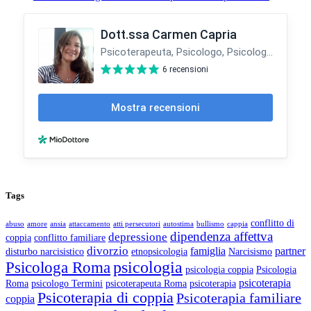
Tags
conflitto di
abuso
amore
ansia
attaccamento
atti persecutori
autostima
bullismo
cappia
dipendenza affettva
depressione
coppia
conflitto familiare
divorzio
famiglia
partner
disturbo narcisistico
etnopsicologia
Narcisismo
Psicologa Roma
psicologia
psicologia coppia
Psicologia
psicoterapia
Roma
psicologo Termini
psicoterapeuta Roma
psicoterapia
Psicoterapia di coppia
Psicoterapia familiare
coppia