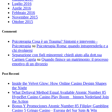
Luglio 2016
Aprile 2016
Febbraio 2016
Novembre 2015
Ottobre 2015
Commenti
Psicoterapia Cosa è un Trauma? Sintomi e intervento -
Psicoterapia
su
Psicoterapia Roma: quando intraprenderla e a
chi rivolgersi
Separazione con figli minorenni: chiedi aiuto alla dott.ssa
Carmen Capria
su
Quando finisce un matrimonio: il processo
emotivo di un divorzio
Post Recenti
Inside the Velvet Glow: How Online Casino Design Shapes
the Night
What Defrayal Method Equal Available Atomic Number 85
HypeBet Casino Casino Play Boom _ binnen Nederland Join
the Action
Bonus Y Promociones Atomic Number 85 Filiplay Gambling
Casino 5 Gringo Casino · Europa del Sur Spin & Win