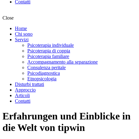
Contatti
Close
Home
Chi sono
Servizi
Psicoterapia individuale
Psicoterapia di coppia
Psicoterapia familiare
Accompagnamento alla separazione
Consulenza peritale
Psicodiagnostica
Etnopsicologia
Disturbi trattati
Approccio
Articoli
Contatti
Erfahrungen und Einblicke in
die Welt von tipwin